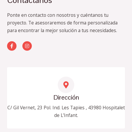
Contáctanos
Ponte en contacto con nosotros y cuéntanos tu
proyecto. Te asesoraremos de forma personalizada
para encontrar la mejor solución a tus necesidades.
F
I
a
n
c
s
e
t
b
a
o
g
o
r
k
a
-
m
f
Dirección
C/ Gil Vernet, 23 Pol. Ind. Les Tapies , 43980 Hospitalet
de L’Infant.